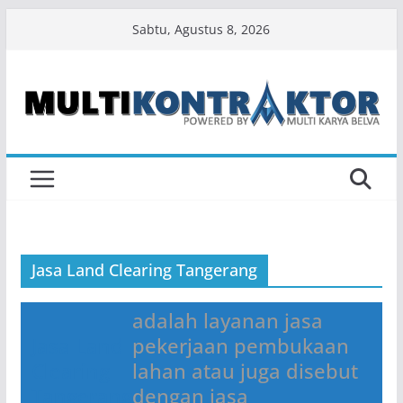
Skip
Sabtu, Agustus 8, 2026
to
content
Jasa Land Clearing Tangerang
adalah layanan jasa
Jasa Land
pekerjaan pembukaan
Clearing
lahan atau juga disebut
Tangerang
dengan jasa