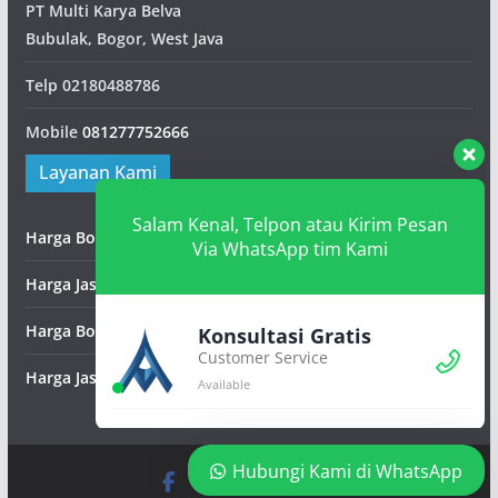
PT Multi Karya Belva
Bubulak, Bogor, West Java
Telp
02180488786
Mobile
081277752666
Layanan Kami
Salam Kenal, Telpon atau Kirim Pesan
Harga Borongan Bangunan
Via WhatsApp tim Kami
Harga Jasa Pematangan Lahan
Harga Borongan Konstruksi Baja
Konsultasi Gratis
Customer Service
Harga Jasa Konstruksi Beton Precast
Available
Hubungi Kami di WhatsApp