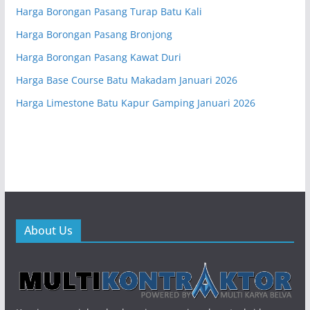
Harga Borongan Pasang Turap Batu Kali
Harga Borongan Pasang Bronjong
Harga Borongan Pasang Kawat Duri
Harga Base Course Batu Makadam Januari 2026
Harga Limestone Batu Kapur Gamping Januari 2026
About Us